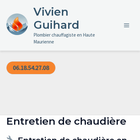
Skip
Vivien
to
content
Guihard
Main
Plombier chauffagiste en Haute
Maurienne
Men
06.18.54.27.08
Entretien de chaudière